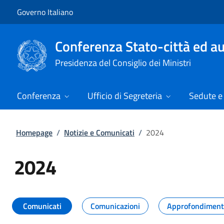
Vai al contenuto
Vai alla navigazione del sito
Governo Italiano
Conferenza Stato-città ed au
Presidenza del Consiglio dei Ministri
Conferenza
Ufficio di Segreteria
Sedute e 
Homepage
/
Notizie e Comunicati
/
2024
2024
Tutti i contenuti della pagina 20
Comunicati
Comunicazioni
Approfondiment