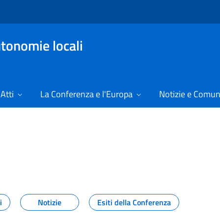
tonomie locali
Atti
La Conferenza e l'Europa
Notizie e Comun
24
i
Notizie
Esiti della Conferenza