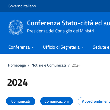
Vai al contenuto
Vai alla navigazione del sito
Governo Italiano
Conferenza Stato-città ed au
Presidenza del Consiglio dei Ministri
Conferenza
Ufficio di Segreteria
Sedute e 
Homepage
/
Notizie e Comunicati
/
2024
2024
Tutti i contenuti della pagina 20
Comunicati
Comunicazioni
Approfondiment