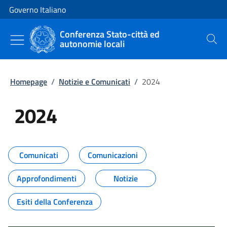
Vai al contenuto
Vai alla navigazione del sito
Governo Italiano
Conferenza Stato-città ed
autonomie locali
Cerca
Homepage
/
Notizie e Comunicati
/
2024
2024
Tutti i contenuti della pagina 20
Comunicati
Comunicazioni
Approfondimenti
Notizie
Esiti della Conferenza