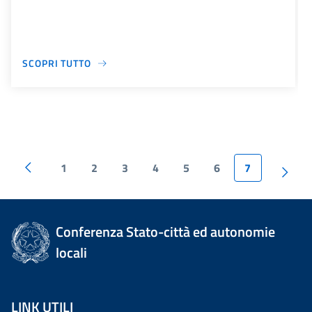
SCOPRI TUTTO
1
2
3
4
5
6
7
Conferenza Stato-città ed autonomie
locali
LINK UTILI