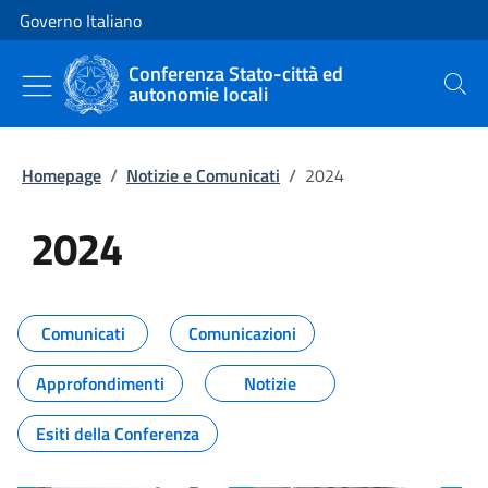
Vai al contenuto
Vai alla navigazione del sito
Governo Italiano
Conferenza Stato-città ed
autonomie locali
Cerca
Homepage
/
Notizie e Comunicati
/
2024
2024
Tutti i contenuti della pagina 20
Comunicati
Comunicazioni
Approfondimenti
Notizie
Esiti della Conferenza