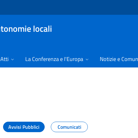
tonomie locali
Atti
La Conferenza e l'Europa
Notizie e Comun
25
Avvisi Pubblici
Comunicati