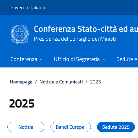
Vai al contenuto
Vai alla navigazione del sito
Governo Italiano
Conferenza Stato-città ed au
Presidenza del Consiglio dei Ministri
Conferenza
Ufficio di Segreteria
Sedute e 
Homepage
/
Notizie e Comunicati
/
2025
2025
Tutti i contenuti della pagina 20
Notizie
Bandi Europei
Sedute 2025