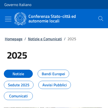
Vai al contenuto
Vai alla navigazione del sito
Governo Italiano
Conferenza Stato-città ed
autonomie locali
Cerca
Homepage
/
Notizie e Comunicati
/
2025
2025
Tutti i contenuti della pagina 20
Notizie
Bandi Europei
Sedute 2025
Avvisi Pubblici
Comunicati