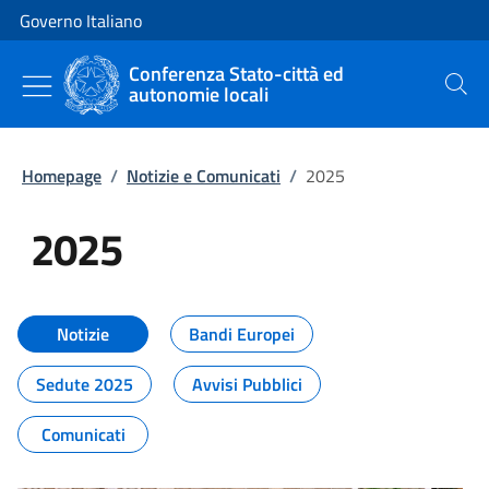
Vai al contenuto
Vai alla navigazione del sito
Governo Italiano
Conferenza Stato-città ed
autonomie locali
Cerca
Homepage
/
Notizie e Comunicati
/
2025
2025
Tutti i contenuti della pagina 20
Notizie
Bandi Europei
Sedute 2025
Avvisi Pubblici
Comunicati