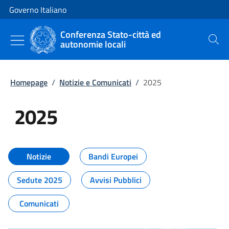
Vai al contenuto
Vai alla navigazione del sito
Governo Italiano
Conferenza Stato-città ed
autonomie locali
Cerca
Homepage
/
Notizie e Comunicati
/
2025
2025
Tutti i contenuti della pagina 20
Notizie
Bandi Europei
Sedute 2025
Avvisi Pubblici
Comunicati