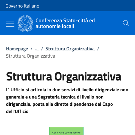
Vai al contenuto
Vai alla navigazione del sito
Governo Italiano
Conferenza Stato-città ed
autonomie locali
Cerca
Homepage
/
...
/
Struttura Organizzativa
/
Struttura Organizzativa
Struttura Organizzativa
L' Ufficio si articola in due servizi di livello dirigenziale non
generale e una Segreteria tecnica di livello non
dirigenziale, posta alle dirette dipendenze del Capo
dell'Ufficio