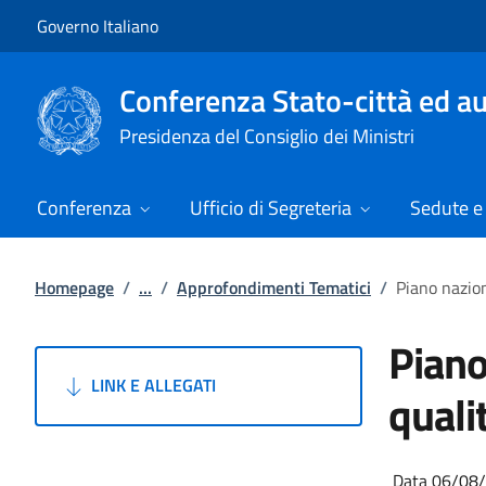
Vai al contenuto
Vai alla navigazione del sito
Governo Italiano
Conferenza Stato-città ed au
Presidenza del Consiglio dei Ministri
Conferenza
Ufficio di Segreteria
Sedute e 
Homepage
/
...
/
Approfondimenti Tematici
/
Piano nazion
Piano
LINK E ALLEGATI
qualit
Data 06/08