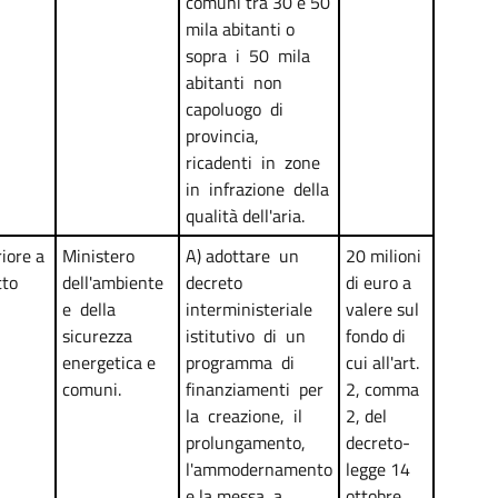
comuni tra 30 e 50
mila abitanti o
sopra i 50 mila
abitanti non
capoluogo di
provincia,
ricadenti in zone
in infrazione della
qualità dell'aria.
iore a
Ministero
A) adottare un
20 milioni
tto
dell'ambiente
decreto
di euro a
e della
interministeriale
valere sul
sicurezza
istitutivo di un
fondo di
energetica e
programma di
cui all'art.
comuni.
finanziamenti per
2, comma
la creazione, il
2, del
prolungamento,
decreto-
l'ammodernamento
legge 14
e la messa a
ottobre