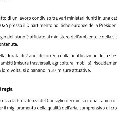
utto di un lavoro condiviso tra vari ministeri riuniti in una cab
24 presso il Dipartimento politiche europee della Presidenza
gio del piano è affidato al ministero dell’ambiente e della si
contenute.
ella durata di 2 anni decorrenti dalla pubblicazione dello ste
5 ambiti (misure trasversali, agricoltura, mobilità, riscalda
a loro volta, si dipanano in 37 misure attuative.
i regia
, presso la Presidenza del Consiglio dei ministri, una Cabina d
er il miglioramento della qualità dell'aria, comprensivo di 