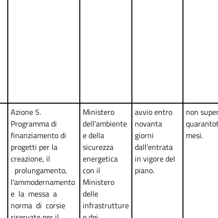
Azione 5.
Ministero
avvio entro
non super
Programma di
dell'ambiente
novanta
quaranto
finanziamento di
e della
giorni
mesi.
progetti per la
sicurezza
dall'entrata
creazione, il
energetica
in vigore del
prolungamento,
con il
piano.
l'ammodernamento
Ministero
e la messa a
delle
norma di corsie
infrastrutture
riservate per il
e dei