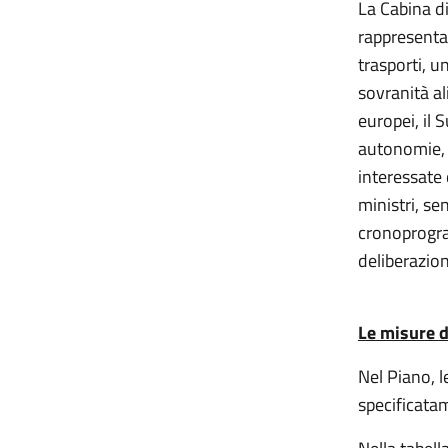
La Cabina d
rappresentan
trasporti, u
sovranità al
europei, il 
autonomie, 
interessate 
ministri, se
cronoprogram
deliberazion
Le misure d
Nel Piano, l
specificatam