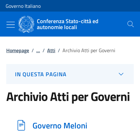
Vai al contenuto
Vai alla navigazione del sito
Governo Italiano
Conferenza Stato-città ed
autonomie locali
Cerca
Homepage
/
...
/
Atti
/
Archivio Atti per Governi
IN QUESTA PAGINA
Archivio Atti per Governi
Governo Meloni