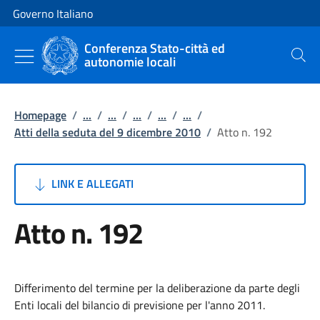
Vai al contenuto
Vai alla navigazione del sito
Governo Italiano
Conferenza Stato-città ed
autonomie locali
Cerca
Homepage
/
...
/
...
/
...
/
...
/
...
/
Atti della seduta del 9 dicembre 2010
/
Atto n. 192
LINK E ALLEGATI
Atto n. 192
Differimento del termine per la deliberazione da parte degli
Enti locali del bilancio di previsione per l'anno 2011.