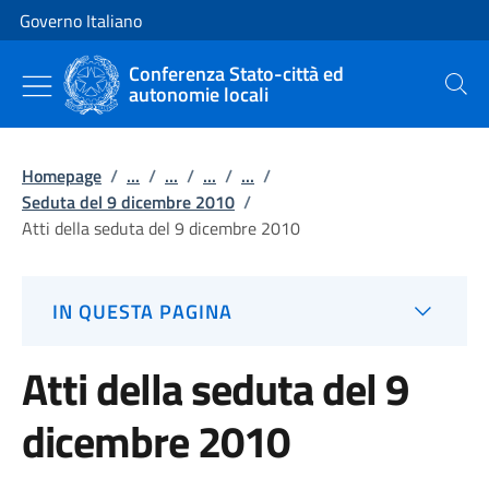
Vai al contenuto
Vai alla navigazione del sito
Governo Italiano
Conferenza Stato-città ed
autonomie locali
Cerca
Homepage
/
...
/
...
/
...
/
...
/
Seduta del 9 dicembre 2010
/
Atti della seduta del 9 dicembre 2010
IN QUESTA PAGINA
Atti della seduta del 9
dicembre 2010