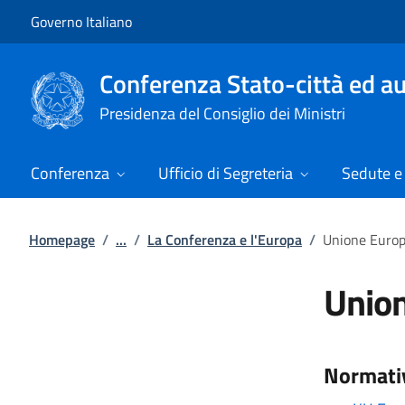
Vai al contenuto
Vai alla navigazione del sito
Governo Italiano
Conferenza Stato-città ed au
Presidenza del Consiglio dei Ministri
Conferenza
Ufficio di Segreteria
Sedute e 
Homepage
/
...
/
La Conferenza e l'Europa
/
Unione Europe
Union
Normati