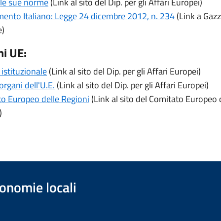
e le sue norme
(Link al sito del Dip. per gli Affari Europei)
ento Italiano: Legge 24 dicembre 2012, n. 234
(Link a Gazz
e)
ni UE:
istituzionale
(Link al sito del Dip. per gli Affari Europei)
i organi dell'U.E.
(Link al sito del Dip. per gli Affari Europei)
o Europeo delle Regioni
(Link al sito del Comitato Europeo 
)
onomie locali