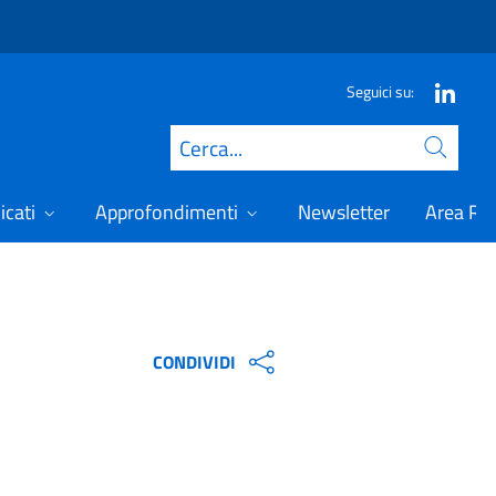
Seguici su:
Cerca
icati
Approfondimenti
Newsletter
Area Ris
CONDIVIDI