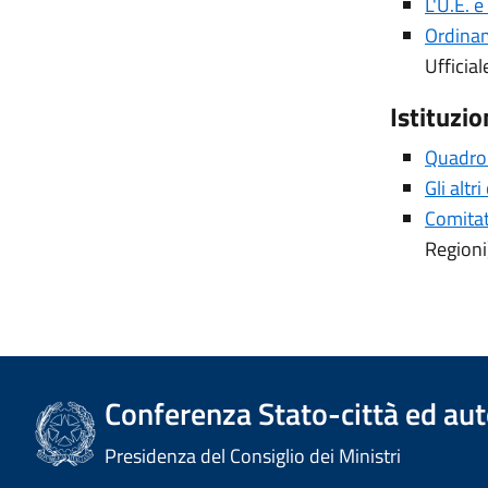
L'U.E. 
Ordinam
Ufficial
Istituzio
Quadro 
Gli altr
Comitat
Regioni
Conferenza Stato-città ed aut
Presidenza del Consiglio dei Ministri