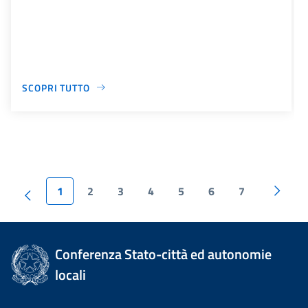
SCOPRI TUTTO
1
2
3
4
5
6
7
Conferenza Stato-città ed autonomie
locali