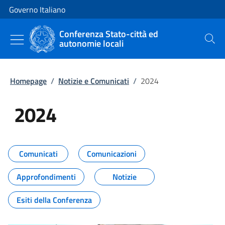
Vai al contenuto
Vai alla navigazione del sito
Governo Italiano
Conferenza Stato-città ed
autonomie locali
Cerca
Homepage
/
Notizie e Comunicati
/
2024
2024
Tutti i contenuti della pagina 20
Comunicati
Comunicazioni
Approfondimenti
Notizie
Esiti della Conferenza