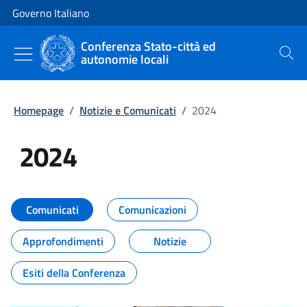
Vai al contenuto
Vai alla navigazione del sito
Governo Italiano
Conferenza Stato-città ed
autonomie locali
Cerca
Homepage
/
Notizie e Comunicati
/
2024
2024
Tutti i contenuti della pagina 20
Comunicati
Comunicazioni
Approfondimenti
Notizie
Esiti della Conferenza