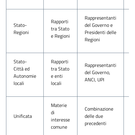
Rappresentanti
D
Rapporti
Stato-
del Governo e
1
tra Stato
Regioni
Presidenti delle
D.
e Regioni
Regioni
2
Stato-
Rapporti
D
Rappresentanti
Città ed
tra Stato
2
del Governo,
Autonomie
e enti
D.
ANCI, UPI
locali
locali
2
Materie
Combinazione
di
D.
Unificata
delle due
interesse
2
precedenti
comune