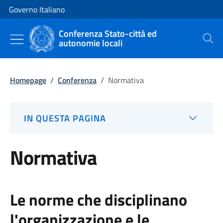
Vai al contenuto
Vai alla navigazione del sito
Governo Italiano
Conferenza Stato-città ed
autonomie locali
Cerca
Homepage
/
Conferenza
/
Normativa
IN QUESTA PAGINA
Normativa
Le norme che disciplinano
l'organizzazione e le