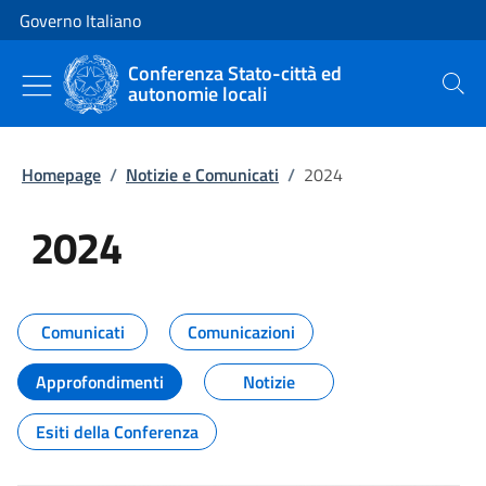
Vai al contenuto
Vai alla navigazione del sito
Governo Italiano
Conferenza Stato-città ed
autonomie locali
Cerca
Homepage
/
Notizie e Comunicati
/
2024
2024
Tutti i contenuti della pagina 20
Comunicati
Comunicazioni
Approfondimenti
Notizie
Esiti della Conferenza