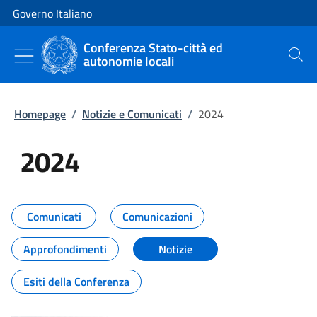
Vai al contenuto
Vai alla navigazione del sito
Governo Italiano
Conferenza Stato-città ed
autonomie locali
Cerca
Homepage
/
Notizie e Comunicati
/
2024
2024
Tutti i contenuti della pagina 20
Comunicati
Comunicazioni
Approfondimenti
Notizie
Esiti della Conferenza