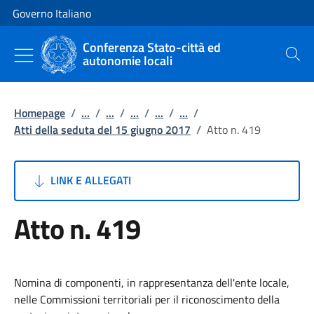
Vai al contenuto
Vai alla navigazione del sito
Governo Italiano
Conferenza Stato-città ed
autonomie locali
Cerca
Homepage
/
...
/
...
/
...
/
...
/
...
/
Atti della seduta del 15 giugno 2017
/
Atto n. 419
LINK E ALLEGATI
Atto n. 419
Nomina di componenti, in rappresentanza dell'ente locale,
nelle Commissioni territoriali per il riconoscimento della