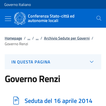
Vai al contenuto
Vai alla navigazione del sito
Governo Italiano
Conferenza Stato-città ed
autonomie locali
Cerca
Homepage
/
...
/
...
/
Archivio Sedute per Governi
/
Governo Renzi
IN QUESTA PAGINA
Governo Renzi
Seduta del 16 aprile 2014