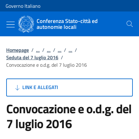
Vai al contenuto
Vai alla navigazione del sito
Governo Italiano
Conferenza Stato-città ed
autonomie locali
Cerca
Homepage
/
...
/
...
/
...
/
...
/
Seduta del 7 luglio 2016
/
Convocazione e o.d.g. del 7 luglio 2016
LINK E ALLEGATI
Convocazione e o.d.g. del
7 luglio 2016