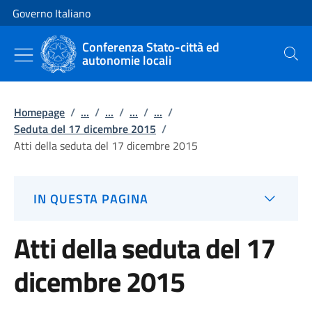
Vai al contenuto
Vai alla navigazione del sito
Governo Italiano
Conferenza Stato-città ed
autonomie locali
Cerca
Homepage
/
...
/
...
/
...
/
...
/
Seduta del 17 dicembre 2015
/
Atti della seduta del 17 dicembre 2015
IN QUESTA PAGINA
Atti della seduta del 17
dicembre 2015