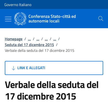
Vai al contenuto
Vai alla navigazione del sito
Governo Italiano
Conferenza Stato-città ed
autonomie locali
Cerca
Homepage
/
...
/
...
/
...
/
...
/
Seduta del 17 dicembre 2015
/
Verbale della seduta del 17 dicembre 2015
LINK E ALLEGATI
Verbale della seduta del
17 dicembre 2015