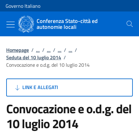
Vai al contenuto
Vai alla navigazione del sito
Governo Italiano
Conferenza Stato-città ed
autonomie locali
Cerca
Homepage
/
...
/
...
/
...
/
...
/
Seduta del 10 luglio 2014
/
Convocazione e o.d.g. del 10 luglio 2014
LINK E ALLEGATI
Convocazione e o.d.g. del
10 luglio 2014