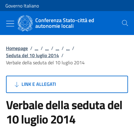
Vai al contenuto
Vai alla navigazione del sito
Governo Italiano
Conferenza Stato-città ed
autonomie locali
Cerca
Homepage
/
...
/
...
/
...
/
...
/
Seduta del 10 luglio 2014
/
Verbale della seduta del 10 luglio 2014
LINK E ALLEGATI
Verbale della seduta del
10 luglio 2014