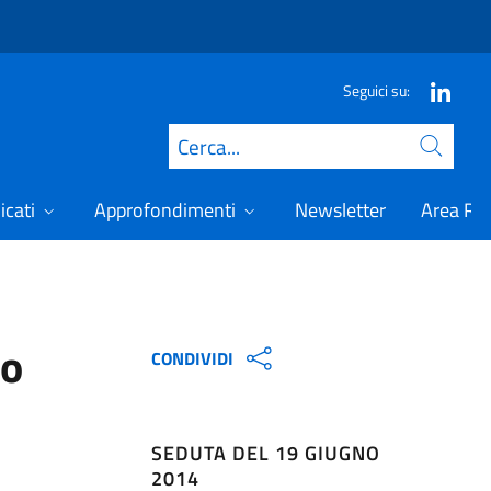
Seguici su:
Cerca
icati
Approfondimenti
Newsletter
Area Ris
no
CONDIVIDI
SEDUTA DEL 19 GIUGNO
2014