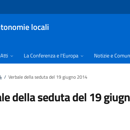
tonomie locali
Atti
La Conferenza e l'Europa
Notizie e Comun
4
/
Verbale della seduta del 19 giugno 2014
le della seduta del 19 giug