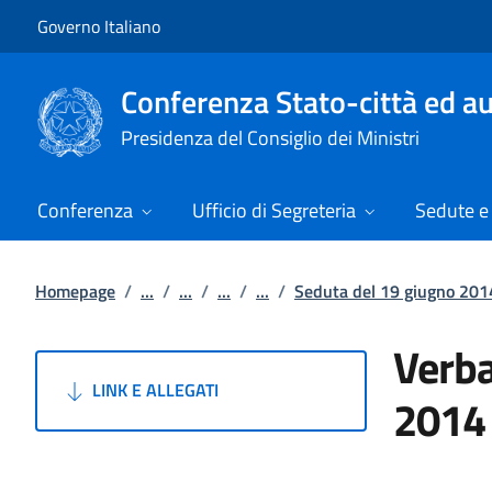
Vai al contenuto
Vai alla navigazione del sito
Governo Italiano
Conferenza Stato-città ed au
Presidenza del Consiglio dei Ministri
Conferenza
Ufficio di Segreteria
Sedute e 
Homepage
/
...
/
...
/
...
/
...
/
Seduta del 19 giugno 201
Verba
LINK E ALLEGATI
2014