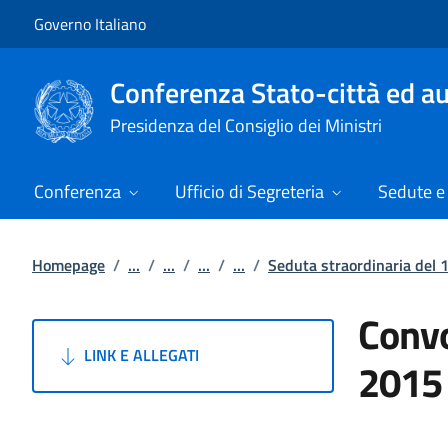
Vai al contenuto
Vai alla navigazione del sito
Governo Italiano
Conferenza Stato-città ed au
Presidenza del Consiglio dei Ministri
Conferenza
Ufficio di Segreteria
Sedute e 
Homepage
/
...
/
...
/
...
/
...
/
Seduta straordinaria del
Convo
LINK E ALLEGATI
2015