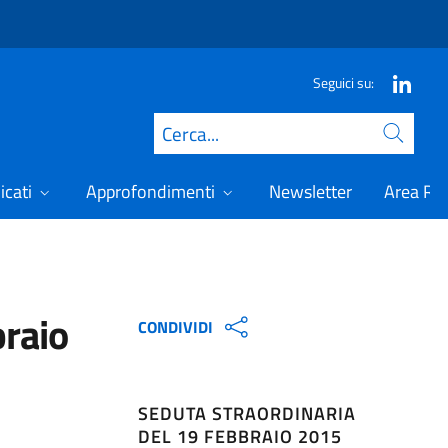
Seguici su:
Cerca
icati
Approfondimenti
Newsletter
Area Ris
braio
CONDIVIDI
SEDUTA STRAORDINARIA
DEL 19 FEBBRAIO 2015