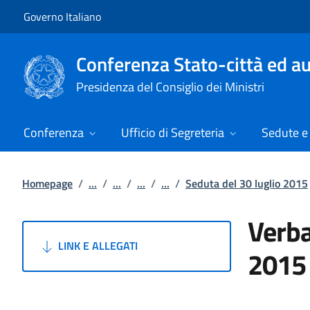
Vai al contenuto
Vai alla navigazione del sito
Governo Italiano
Conferenza Stato-città ed au
Presidenza del Consiglio dei Ministri
Conferenza
Ufficio di Segreteria
Sedute e 
Homepage
/
...
/
...
/
...
/
...
/
Seduta del 30 luglio 2015
Verba
LINK E ALLEGATI
2015