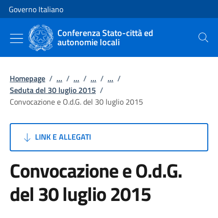
Vai al contenuto
Vai alla navigazione del sito
Governo Italiano
Conferenza Stato-città ed
autonomie locali
Cerca
Homepage
/
...
/
...
/
...
/
...
/
Seduta del 30 luglio 2015
/
Convocazione e O.d.G. del 30 luglio 2015
LINK E ALLEGATI
Convocazione e O.d.G.
del 30 luglio 2015