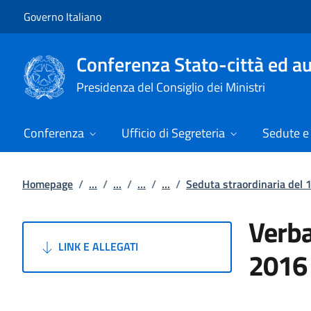
Vai al contenuto
Vai alla navigazione del sito
Governo Italiano
Conferenza Stato-città ed au
Presidenza del Consiglio dei Ministri
Conferenza
Ufficio di Segreteria
Sedute e 
Homepage
/
...
/
...
/
...
/
...
/
Seduta straordinaria del 
Verba
LINK E ALLEGATI
2016