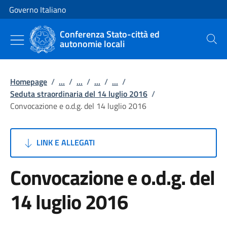
Vai al contenuto
Vai alla navigazione del sito
Governo Italiano
Conferenza Stato-città ed
autonomie locali
Cerca
Homepage
/
...
/
...
/
...
/
...
/
Seduta straordinaria del 14 luglio 2016
/
Convocazione e o.d.g. del 14 luglio 2016
LINK E ALLEGATI
Convocazione e o.d.g. del
14 luglio 2016