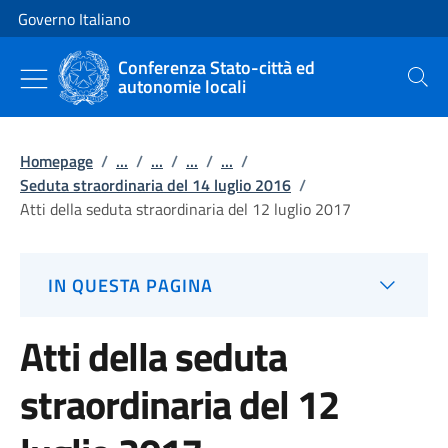
Vai al contenuto
Vai alla navigazione del sito
Governo Italiano
Conferenza Stato-città ed
autonomie locali
Cerca
Homepage
/
...
/
...
/
...
/
...
/
Seduta straordinaria del 14 luglio 2016
/
Atti della seduta straordinaria del 12 luglio 2017
IN QUESTA PAGINA
Atti della seduta
straordinaria del 12