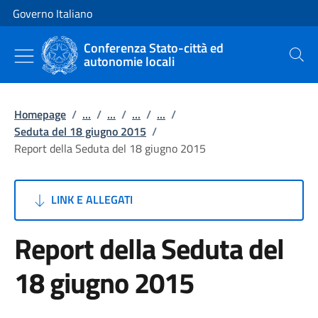
Vai al contenuto
Vai alla navigazione del sito
Governo Italiano
Conferenza Stato-città ed
autonomie locali
Cerca
Homepage
/
...
/
...
/
...
/
...
/
Seduta del 18 giugno 2015
/
Report della Seduta del 18 giugno 2015
LINK E ALLEGATI
Report della Seduta del
18 giugno 2015