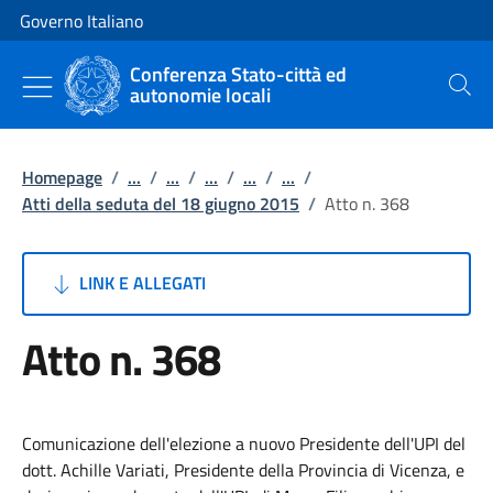
Vai al contenuto
Vai alla navigazione del sito
Governo Italiano
Conferenza Stato-città ed
autonomie locali
Cerca
Homepage
/
...
/
...
/
...
/
...
/
...
/
Atti della seduta del 18 giugno 2015
/
Atto n. 368
LINK E ALLEGATI
Atto n. 368
Comunicazione dell'elezione a nuovo Presidente dell'UPI del
dott. Achille Variati, Presidente della Provincia di Vicenza, e