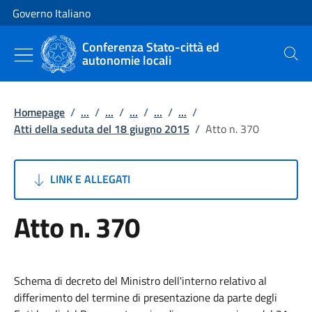
Vai al contenuto
Vai alla navigazione del sito
Governo Italiano
Conferenza Stato-città ed
autonomie locali
Cerca
Homepage
/
...
/
...
/
...
/
...
/
...
/
Atti della seduta del 18 giugno 2015
/
Atto n. 370
LINK E ALLEGATI
Atto n. 370
Schema di decreto del Ministro dell'interno relativo al
differimento del termine di presentazione da parte degli