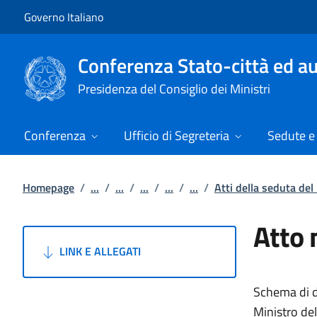
Vai al contenuto
Vai alla navigazione del sito
Governo Italiano
Conferenza Stato-città ed au
Presidenza del Consiglio dei Ministri
Conferenza
Ufficio di Segreteria
Sedute e 
Homepage
/
...
/
...
/
...
/
...
/
...
/
Atti della seduta de
Atto 
LINK E ALLEGATI
Schema di de
Ministro del