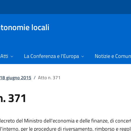
tonomie locali
Atti
La Conferenza e l'Europa
Notizie e Comun
l 18 giugno 2015
/
Atto n. 371
n. 371
creto del Ministro dell'economia e delle finanze, di concert
l'interno, per le procedure di riversamento, rimborso e regol