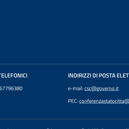
TELEFONICI
INDIRIZZI DI POSTA EL
0667796380
e-mail:
csc@governo.it
PEC:
conferenzastatocitta@