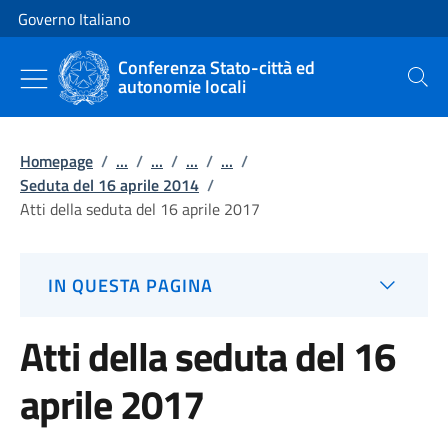
Vai al contenuto
Vai alla navigazione del sito
Governo Italiano
Conferenza Stato-città ed
autonomie locali
Cerca
Homepage
/
...
/
...
/
...
/
...
/
Seduta del 16 aprile 2014
/
Atti della seduta del 16 aprile 2017
IN QUESTA PAGINA
Atti della seduta del 16
aprile 2017