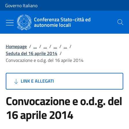
Vai al contenuto
Vai alla navigazione del sito
Governo Italiano
Conferenza Stato-città ed
autonomie locali
Cerca
Homepage
/
...
/
...
/
...
/
...
/
Seduta del 16 aprile 2014
/
Convocazione e o.d.g. del 16 aprile 2014
LINK E ALLEGATI
Convocazione e o.d.g. del
16 aprile 2014