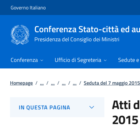
Vai al contenuto
Vai alla navigazione del sito
Governo Italiano
Conferenza Stato-città ed au
Presidenza del Consiglio dei Ministri
Conferenza
Ufficio di Segreteria
Sedute e 
Homepage
/
...
/
...
/
...
/
...
/
Seduta del 7 maggio 2015
Atti 
IN QUESTA PAGINA
2015