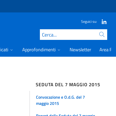
Seguici su:
Cerca
icati
Approfondimenti
Newsletter
Area Ris
SEDUTA DEL 7 MAGGIO 2015
Convocazione e O.d.G. del 7
maggio 2015
Report della Seduta del 7 maggio