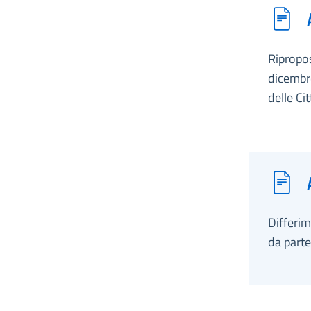
Ripropos
dicembre
delle Ci
Differim
da parte