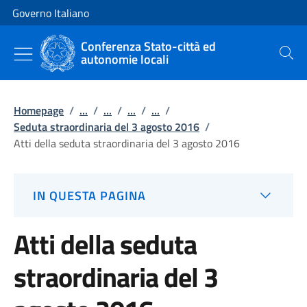
Vai al contenuto
Vai alla navigazione del sito
Governo Italiano
Conferenza Stato-città ed
autonomie locali
Cerca
Homepage
/
...
/
...
/
...
/
...
/
Seduta straordinaria del 3 agosto 2016
/
Atti della seduta straordinaria del 3 agosto 2016
IN QUESTA PAGINA
Atti della seduta
straordinaria del 3