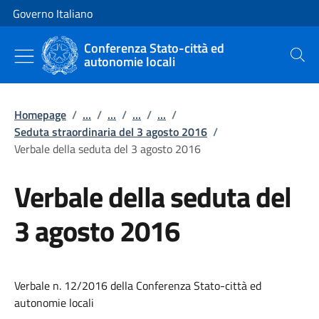
Vai al contenuto
Vai alla navigazione del sito
Governo Italiano
Conferenza Stato-città ed
autonomie locali
Cerca
Homepage
/
...
/
...
/
...
/
...
/
Seduta straordinaria del 3 agosto 2016
/
Verbale della seduta del 3 agosto 2016
Verbale della seduta del
3 agosto 2016
Verbale n. 12/2016 della Conferenza Stato-città ed
autonomie locali