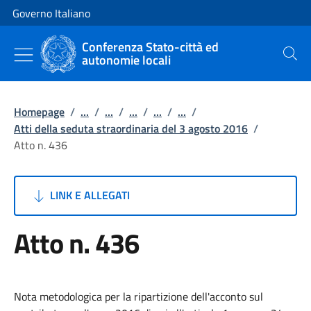
Vai al contenuto
Vai alla navigazione del sito
Governo Italiano
Conferenza Stato-città ed
autonomie locali
Cerca
Homepage
/
...
/
...
/
...
/
...
/
...
/
Atti della seduta straordinaria del 3 agosto 2016
/
Atto n. 436
LINK E ALLEGATI
Atto n. 436
Nota metodologica per la ripartizione dell'acconto sul