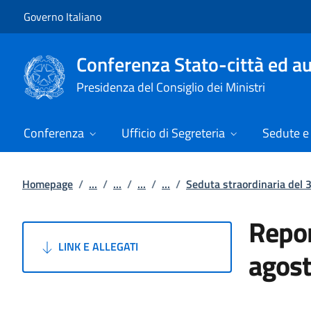
Vai al contenuto
Vai alla navigazione del sito
Governo Italiano
Conferenza Stato-città ed au
Presidenza del Consiglio dei Ministri
Conferenza
Ufficio di Segreteria
Sedute e 
Homepage
/
...
/
...
/
...
/
...
/
Seduta straordinaria del 
Repor
LINK E ALLEGATI
agos