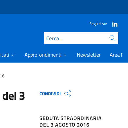
Seguici su:
Cerca
icati
Approfondimenti
Newsletter
Area Ris
016
 del 3
CONDIVIDI
SEDUTA STRAORDINARIA
DEL 3 AGOSTO 2016