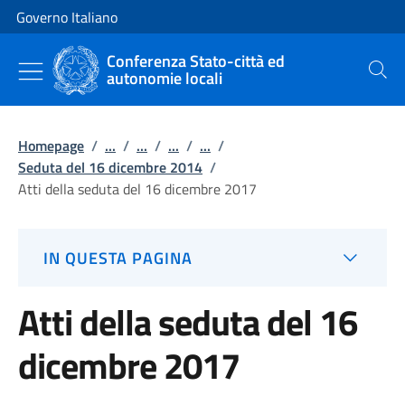
Vai al contenuto
Vai alla navigazione del sito
Governo Italiano
Conferenza Stato-città ed
autonomie locali
Cerca
Homepage
/
...
/
...
/
...
/
...
/
Seduta del 16 dicembre 2014
/
Atti della seduta del 16 dicembre 2017
IN QUESTA PAGINA
Atti della seduta del 16
dicembre 2017