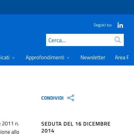
Seguici su:
Cerca
icati
Approfondimenti
Newsletter
Area Ris
CONDIVIDI
 2011 n.
SEDUTA DEL 16 DICEMBRE
2014
ione allo