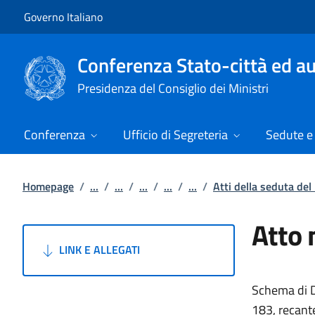
Vai al contenuto
Vai alla navigazione del sito
Governo Italiano
Conferenza Stato-città ed au
Presidenza del Consiglio dei Ministri
Conferenza
Ufficio di Segreteria
Sedute e 
Homepage
/
...
/
...
/
...
/
...
/
...
/
Atti della seduta de
Atto 
LINK E ALLEGATI
Schema di D
183, recante