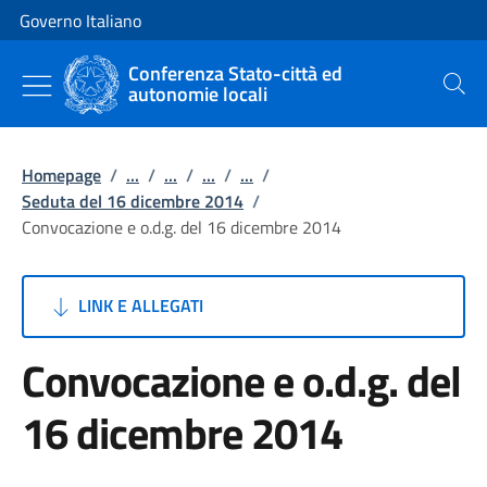
Vai al contenuto
Vai alla navigazione del sito
Governo Italiano
Conferenza Stato-città ed
autonomie locali
Cerca
Homepage
/
...
/
...
/
...
/
...
/
Seduta del 16 dicembre 2014
/
Convocazione e o.d.g. del 16 dicembre 2014
LINK E ALLEGATI
Convocazione e o.d.g. del
16 dicembre 2014