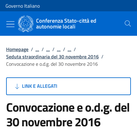
Vai al contenuto
Vai alla navigazione del sito
Governo Italiano
Conferenza Stato-città ed
autonomie locali
Cerca
Homepage
/
...
/
...
/
...
/
...
/
Seduta straordinaria del 30 novembre 2016
/
Convocazione e o.d.g. del 30 novembre 2016
LINK E ALLEGATI
Convocazione e o.d.g. del
30 novembre 2016