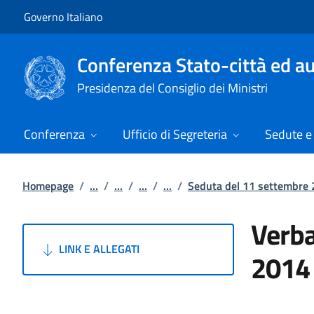
Vai al contenuto
Vai alla navigazione del sito
Governo Italiano
Conferenza Stato-città ed au
Presidenza del Consiglio dei Ministri
Conferenza
Ufficio di Segreteria
Sedute e 
Homepage
/
...
/
...
/
...
/
...
/
Seduta del 11 settembre
Verba
LINK E ALLEGATI
2014