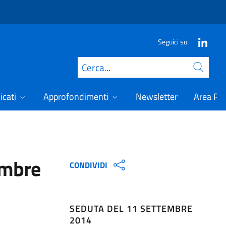
Seguici su:
Cerca
icati
Approfondimenti
Newsletter
Area Ris
embre
CONDIVIDI
SEDUTA DEL 11 SETTEMBRE
2014