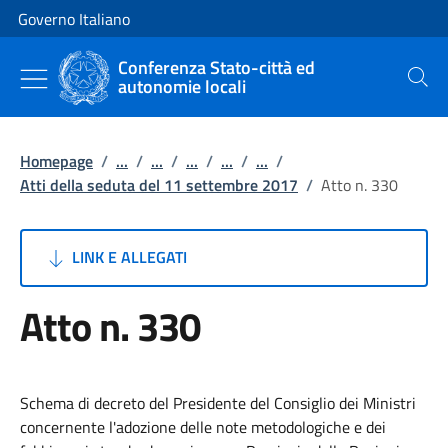
Vai al contenuto
Vai alla navigazione del sito
Governo Italiano
Conferenza Stato-città ed
autonomie locali
Cerca
Homepage
/
...
/
...
/
...
/
...
/
...
/
Atti della seduta del 11 settembre 2017
/
Atto n. 330
LINK E ALLEGATI
Atto n. 330
Schema di decreto del Presidente del Consiglio dei Ministri
concernente l'adozione delle note metodologiche e dei